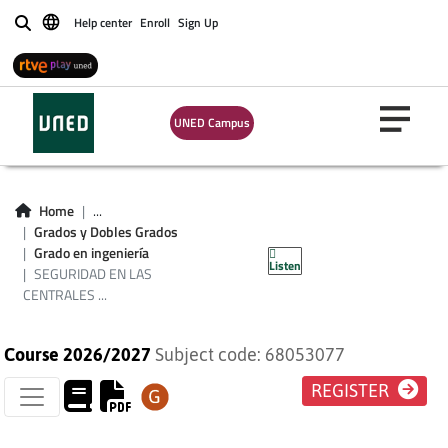
Help center
Enroll
Sign Up
Buscar
UNED Campus
SEGURIDAD EN LAS
Home
...
CENTRALES
Grados y Dobles Grados
Grado en ingeniería
Listen
NUCLEARES
SEGURIDAD EN LAS
CENTRALES ...
Course 2026/2027
Subject code: 68053077
REGISTER