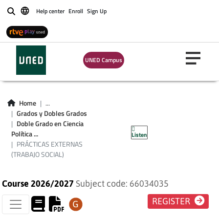
Help center
Enroll
Sign Up
Buscar
UNED Campus
PRÁCTICAS
Home
...
Grados y Dobles Grados
EXTERNAS
Doble Grado en Ciencia
Política ...
Listen
(TRABAJO SOCIAL)
PRÁCTICAS EXTERNAS
(TRABAJO SOCIAL)
Course 2026/2027
Subject code: 66034035
REGISTER