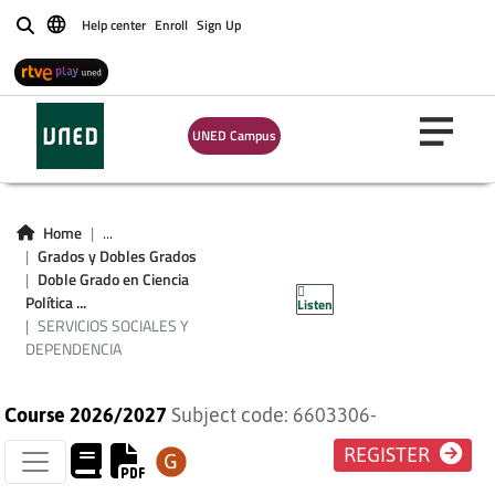
Help center
Enroll
Sign Up
Buscar
UNED Campus
SERVICIOS
Home
...
Grados y Dobles Grados
SOCIALES Y
Doble Grado en Ciencia
Política ...
Listen
DEPENDENCIA
SERVICIOS SOCIALES Y
DEPENDENCIA
Course 2026/2027
Subject code: 6603306-
REGISTER