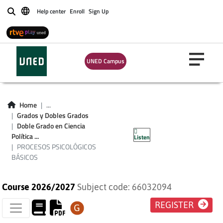
Help center
Enroll
Sign Up
Buscar
UNED Campus
PROCESOS
Home
...
Grados y Dobles Grados
PSICOLÓGICOS
Doble Grado en Ciencia
Política ...
Listen
BÁSICOS
PROCESOS PSICOLÓGICOS
BÁSICOS
Course 2026/2027
Subject code: 66032094
REGISTER