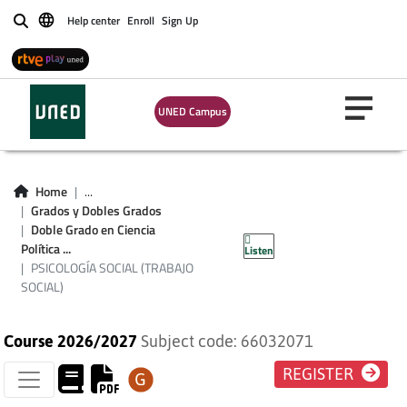
Help center
Enroll
Sign Up
Buscar
UNED Campus
Home
...
Grados y Dobles Grados
PSICOLOGÍA SOCIAL
Doble Grado en Ciencia
Política ...
Listen
(TRABAJO SOCIAL)
PSICOLOGÍA SOCIAL (TRABAJO
SOCIAL)
Course 2026/2027
Subject code: 66032071
REGISTER