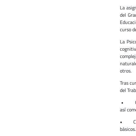
La asig
del Gra
Educaci
curso de
La Psic
cogniti
complej
natural
otros.
Tras cu
del Trab
• Capac
así com
• Capac
básicos.