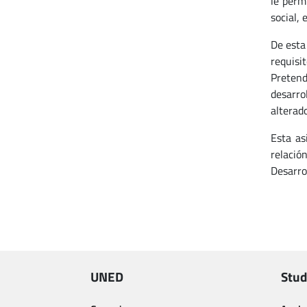
le perm
social, 
De esta
requisi
Pretend
desarro
alterad
Esta as
relació
Desarro
UNED
Stud