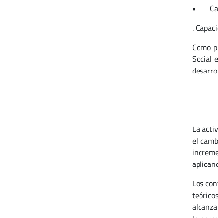
• Capac
. Capaci
Como pu
Social 
desarro
La acti
el camb
increme
aplicand
Los con
teórico
alcanza