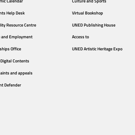
mic Calendar
Culture and Sports
nts Help Desk
Virtual Bookshop
lity Resource Centre
UNED Publishing House
e and Employment
Access to
ships Office
UNED Artistic Heritage Expo
Digital Contents
aints and appeals
nt Defender