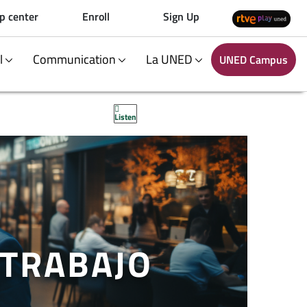
p center
Enroll
Sign Up
al
Communication
La UNED
UNED Campus
Listen
(TRABAJO