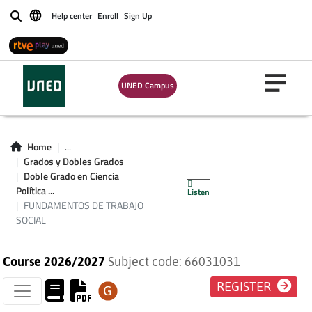
Help center
Enroll
Sign Up
Buscar
UNED Campus
Home
...
Grados y Dobles Grados
FUNDAMENTOS DE
Doble Grado en Ciencia
Política ...
Listen
TRABAJO SOCIAL
FUNDAMENTOS DE TRABAJO
SOCIAL
Course 2026/2027
Subject code: 66031031
REGISTER