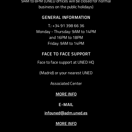
9AM to 8PM (UNED offices will be closed for normal
business on the public holidays)
GENERAL INFORMATION
T.: +34 91 398 66 36
Monday - Thursday: 9AM to 14PM
and 16PM to 18PM
Friday: 9AM to 14PM
FACE TO FACE SUPPORT
Face to face support at UNED HQ
(Madrid) or your nearest UNED
Associated Center
MORE INFO
E-MAIL
infouned@adm.uned.es
MORE INFO