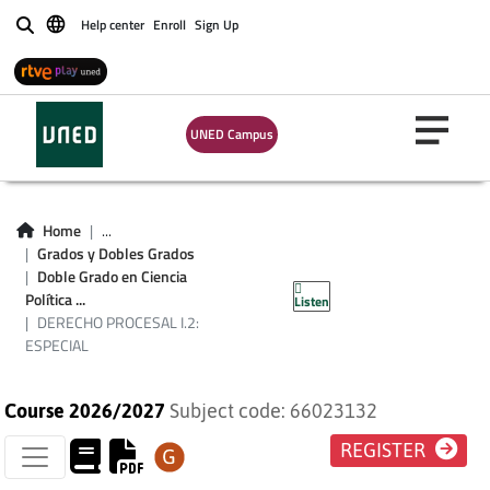
Help center
Enroll
Sign Up
Buscar
UNED Campus
DERECHO
Home
...
Grados y Dobles Grados
PROCESAL I.2:
Doble Grado en Ciencia
Política ...
Listen
ESPECIAL
DERECHO PROCESAL I.2:
ESPECIAL
Course 2026/2027
Subject code: 66023132
REGISTER