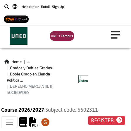
Help center
Enroll
Sign Up
Buscar
UNED Campus
DERECHO
Home
...
Grados y Dobles Grados
MERCANTIL II:
Doble Grado en Ciencia
Política ...
Listen
SOCIEDADES
DERECHO MERCANTIL II:
SOCIEDADES
Course 2026/2027
Subject code: 6602311-
REGISTER