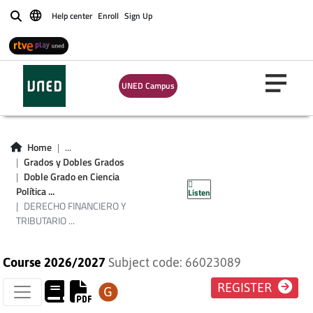
Help center
Enroll
Sign Up
Buscar
DERECHO
UNED Campus
FINANCIERO Y
TRIBUTARIO II.1:
Home
...
Grados y Dobles Grados
IMPOSICIÓN
Doble Grado en Ciencia
Política ...
Listen
DIRECTA
DERECHO FINANCIERO Y
TRIBUTARIO ...
Course 2026/2027
Subject code: 66023089
REGISTER