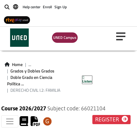
Help center
Enroll
Sign Up
Buscar
UNED Campus
Home
...
DERECHO CIVIL I.2:
Grados y Dobles Grados
Doble Grado en Ciencia
Listen
FAMILIA
Política ...
DERECHO CIVIL I.2: FAMILIA
Course 2026/2027
Subject code: 66021104
REGISTER