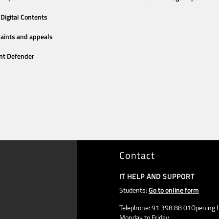
Digital Contents
aints and appeals
nt Defender
Contact
IT HELP AND SUPPORT
Students:
Go to online form
Telephone: 91 398 88 01Opening h
Monday to Friday,