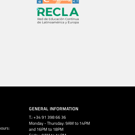
GENERAL INFORMATION
T.: +34 91 398 66 36
Monday - Thursday: 9AM to 14PM
ours:
and 16PM to 18PM