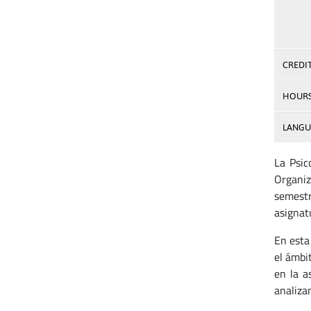
CREDI
HOUR
LANGU
La Psic
Organiz
semestr
asignat
En esta
el ámbi
en la a
analiza