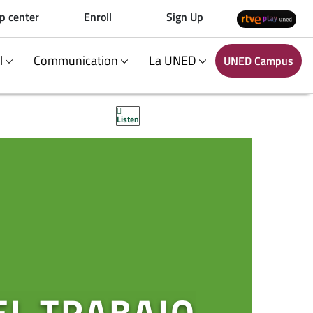
p center
Enroll
Sign Up
al
Communication
La UNED
UNED Campus
Listen
EL TRABAJO