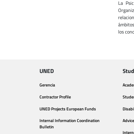
La Psic
Organiz
relacio
ámbitos
los con
UNED
Stud
Gerencia
Acade
Contractor Profile
Stude
UNED Projects European Funds
Disabi
Internal Information Coordination
Advic
Bulletin
Intern