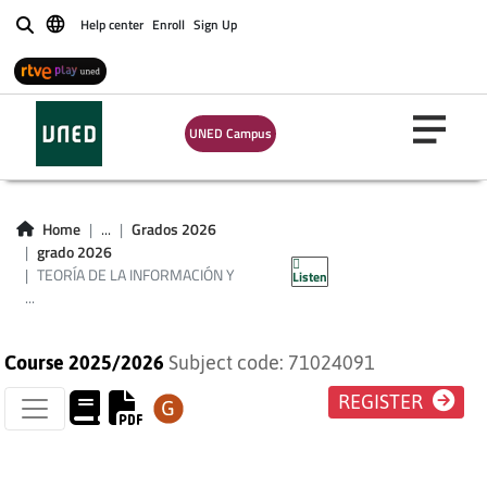
Help center
Enroll
Sign Up
Buscar
TEORÍA DE LA
UNED Campus
INFORMACIÓN Y
CRIPTOGRAFÍA
Home
...
Grados 2026
grado 2026
BÁSICA
TEORÍA DE LA INFORMACIÓN Y
Listen
...
Course 2025/2026
Subject code: 71024091
REGISTER