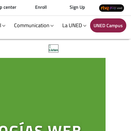
p center
Enroll
Sign Up
al
Communication
La UNED
UNED Campus
Listen
OGÍAS WEB