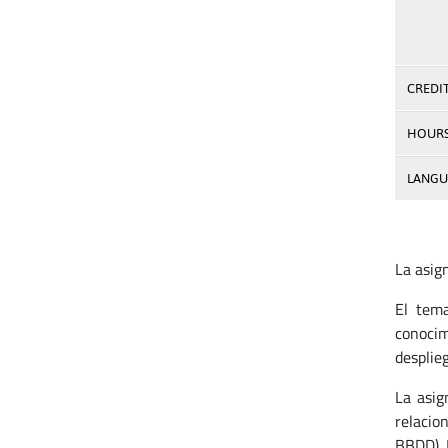
CREDI
HOUR
LANGU
La asig
El tema
conoci
desplie
La asig
relacio
BBDD). 