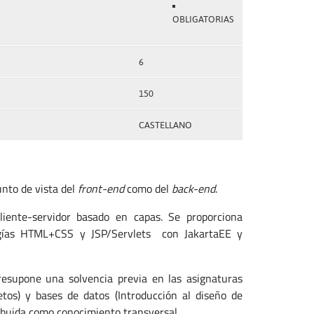
OBLIGATORIAS
6
150
CASTELLANO
unto de vista del
front-end
como del
back-end
.
liente-servidor basado en capas. Se proporciona
ogías HTML+CSS y JSP/Servlets con JakartaEE y
esupone una solvencia previa en las asignaturas
tos) y bases de datos (Introducción al diseño de
ibuida como conocimiento transversal.