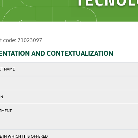
t code: 71023097
ENTATION AND CONTEXTUALIZATION
CT NAME
ON
TMENT
 IN WHICH IT IS OFFERED