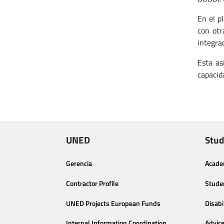
En el p
con otr
integra
Esta as
capacid
UNED
Stud
Gerencia
Acade
Contractor Profile
Stude
UNED Projects European Funds
Disabi
Internal Information Coordination
Advic