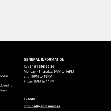
GENERAL INFORMATION
T.: +34 91 398 66 36
Monday - Thursday: 9AM to 14PM
ours:
and 16PM to 18PM
Friday: 9AM to 14PM
closed for
days)
E-MAIL
infouned@adm.uned.es