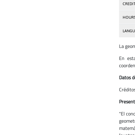
CREDI
HOUR
LANGU
La geom
En esta
coorden
Datos d
Crédito
Present
"El con
geometr
matemát