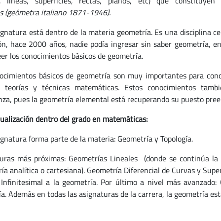
s, líneas, superficies, rectas, planos, etc) que constituye
s (geómetra italiano 1871-1946).
ignatura está dentro de la materia geometría. Es una disciplina c
ón, hace 2000 años, nadie podía ingresar sin saber geometría, e
eer los conocimientos básicos de geometría.
ocimientos básicos de geometría son muy importantes para con
 teorías y técnicas matemáticas. Estos conocimientos tambi
za, pues la geometría elemental está recuperando su puesto pree
ualización dentro del grado en matemáticas:
ignatura forma parte de la materia: Geometría y Topología.
uras más próximas: Geometrías Lineales (donde se continúa la 
ía analítica o cartesiana). Geometría Diferencial de Curvas y Supe
 Infinitesimal a la geometría. Por último a nivel más avanzado: 
ía. Además en todas las asignaturas de la carrera, la geometría es