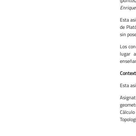
(punto
Enrique
Esta as
de Plat
sin pos
Los con
lugar a
enseñan
Context
Esta as
Asignat
geometr
Cálculo
Topolog