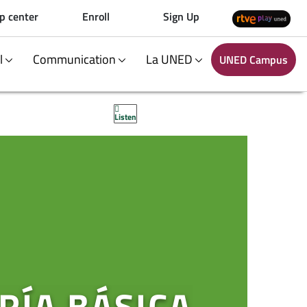
p center
Enroll
Sign Up
al
Communication
La UNED
UNED Campus
Listen
RÍA BÁSICA