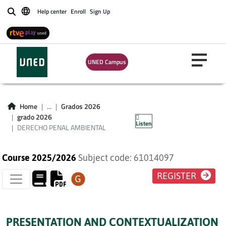
Help center
Enroll
Sign Up
Buscar
UNED Campus
DERECHO PENAL
Home
...
Grados 2026
AMBIENTAL
grado 2026
Listen
DERECHO PENAL AMBIENTAL
Course 2025/2026
Subject code: 61014097
REGISTER
PRESENTATION AND CONTEXTUALIZATION