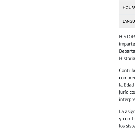
HOUR
LANGU
HISTOR
imparte
Departa
Historia
Contrib
compren
la Edad 
jurídic
interpre
La asig
y con t
los sis