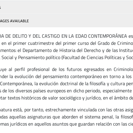
S
AGES AVAILABLE
IA DE DELITO Y DEL CASTIGO EN LA EDAD CONTEMPORÁNEA es una
 en el primer cuatrimestre del primer curso del Grado de Crimino
mentos: el Departamento de Historia del Derecho y de las Institu
 Social y Pensamiento político (Facultad de Ciencias Políticas y Soci
uye al perfil profesional de los futuros egresados en Criminol
der la evolución del pensamiento contemporáneo en torno a los de
Contemporánea, la evolución doctrinal de la filosofía y cultura pen
os de los diversos países europeos en dicho periodo, especialmente
tar textos históricos de valor sociológico y jurídico, en el ámbito d
natura está, por tanto, estrechamente vinculada con las otras asi
odas aquellas asignaturas que aborden el sistema penal, la filosof
temas jurídicos en aquellos asuntos que guardan relación con las ci