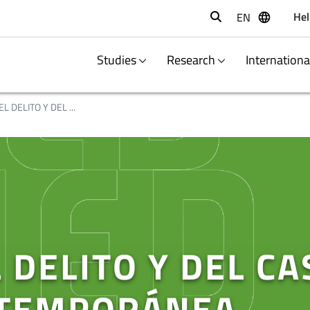
Hel
EN
Buscar
Studies
Research
Internation
L DELITO Y DEL ...
 DELITO Y DEL CA
NTEMPORÁNEA