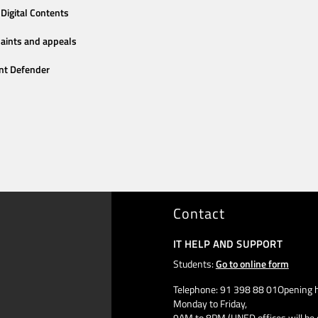
Digital Contents
aints and appeals
nt Defender
Contact
IT HELP AND SUPPORT
Students:
Go to online form
Telephone: 91 398 88 01Opening h
Monday to Friday,
9AM to 8PM (UNED offices will be 