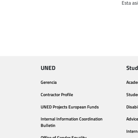
Esta as
UNED
Stud
Gerencia
Acade
Contractor Profile
Stude
UNED Projects European Funds
Disabi
Internal Information Coordination
Advic
Bulletin
Intern
Office of Gender Equality