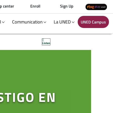
p center
Enroll
Sign Up
al
Communication
La UNED
UNED Campus
Listen
STIGO EN