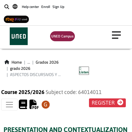
ASPECTOS
Help center
Enroll
Sign Up
Buscar
DISCURSIVOS Y
TEXTUALES DE LA
UNED Campus
COMUNICACIÓN
LINGÜÍSTICA EN
Home
...
Grados 2026
ESPAÑOL
grado 2026
Listen
ASPECTOS DISCURSIVOS Y ...
Course 2025/2026
Subject code: 64014011
REGISTER
PRESENTATION AND CONTEXTUALIZATION