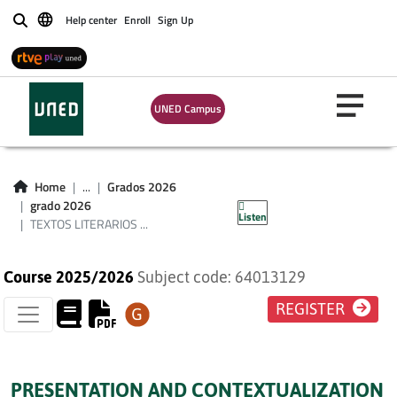
Help center
Enroll
Sign Up
Buscar
UNED Campus
TEXTOS LITERARIOS
CONTEMPORÁNEOS
Home
...
Grados 2026
(OB)
grado 2026
Listen
TEXTOS LITERARIOS ...
Course 2025/2026
Subject code: 64013129
REGISTER
PRESENTATION AND CONTEXTUALIZATION