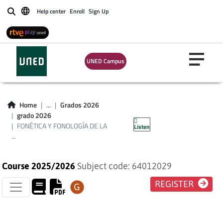
Help center
Enroll
Sign Up
Buscar
UNED Campus
FONÉTICA Y
FONOLOGÍA DE LA
Home
...
Grados 2026
grado 2026
LENGUA ESPAÑOLA
FONÉTICA Y FONOLOGÍA DE LA
Listen
...
Course 2025/2026
Subject code: 64012029
REGISTER