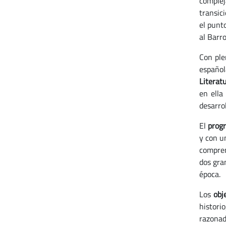
complej
transic
el punto
al Barr
Con ple
español
Literat
en ella
desarrol
El
prog
y con u
compren
dos gra
época.
Los
obj
histori
razonad