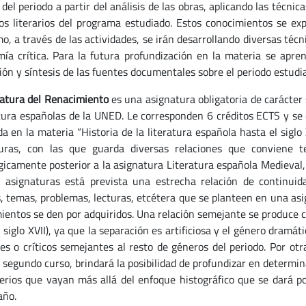
del periodo a partir del análisis de las obras, aplicando las técni
tos literarios del programa estudiado. Estos conocimientos se e
, a través de las actividades, se irán desarrollando diversas técnic
ía crítica. Para la futura profundización en la materia se apren
ión y síntesis de las fuentes documentales sobre el periodo estudi
ratura del Renacimiento
es una asignatura obligatoria de carácter
atura españolas de la UNED. Le corresponden 6 créditos ECTS y se 
da en la materia “Historia de la literatura española hasta el siglo
uras, con las que guarda diversas relaciones que conviene t
gicamente posterior a la asignatura Literatura española Medieval,
s asignaturas está prevista una estrecha relación de continui
, temas, problemas, lecturas, etcétera que se planteen en una asi
ientos se den por adquiridos. Una relación semejante se produce c
 siglo XVII), ya que la separación es artificiosa y el género dramá
les o críticos semejantes al resto de géneros del periodo. Por otra
l segundo curso, brindará la posibilidad de profundizar en determi
terios que vayan más allá del enfoque histográfico que se dará p
año.