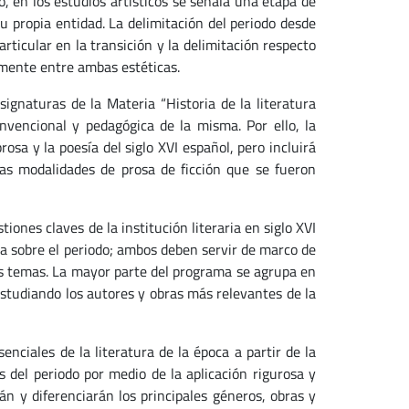
, en los estudios artísticos se señala una etapa de
propia entidad. La delimitación del periodo desde
particular en la transición y la delimitación respecto
amente entre ambas estéticas.
ignaturas de la Materia “Historia de la literatura
nvencional y pedagógica de la misma. Por ello, la
rosa y la poesía del siglo XVI español, pero incluirá
las modalidades de prosa de ficción que se fueron
iones claves de la institución literaria en siglo XVI
a sobre el periodo; ambos deben servir de marco de
es temas. La mayor parte del programa se agrupa en
 estudiando los autores y obras más relevantes de la
nciales de la literatura de la época a partir de la
os del periodo por medio de la aplicación rigurosa y
án y diferenciarán los principales géneros, obras y