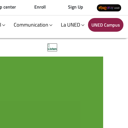
p center
Enroll
Sign Up
al
Communication
La UNED
UNED Campus
Listen