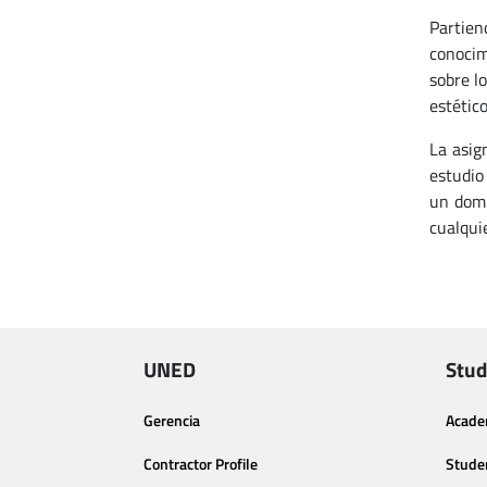
Partien
conocim
sobre l
estético
La asig
estudio
un domi
cualqui
UNED
Stud
Gerencia
Acade
Contractor Profile
Stude