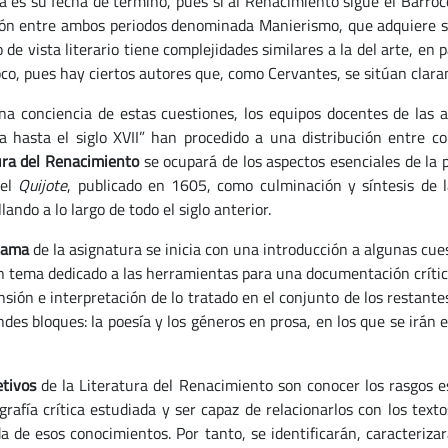
a es su fecha de término, pues si al Renacimiento sigue el Barroco
ión entre ambos periodos denominada Manierismo, que adquiere su 
 de vista literario tiene complejidades similares a la del arte, en 
oco, pues hay ciertos autores que, como Cervantes, se sitúan clar
na conciencia de estas cuestiones, los equipos docentes de las as
a hasta el siglo XVII” han procedido a una distribución entre co
ura del Renacimiento
se ocupará de los aspectos esenciales de la p
 el
Quijote
, publicado en 1605, como culminación y síntesis de 
lando a lo largo de todo el siglo anterior.
rama
de la asignatura se inicia con una introducción a algunas cuest
n tema dedicado a las herramientas para una documentación crític
sión e interpretación de lo tratado en el conjunto de los restant
ndes bloques: la poesía y los géneros en prosa, en los que se irán
etivos
de la Literatura del Renacimiento son conocer los rasgos ese
ografía crítica estudiada y ser capaz de relacionarlos con los text
a de esos conocimientos. Por tanto, se identificarán, caracterizar