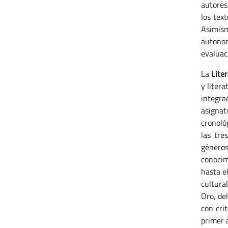
autores 
los tex
Asimismo
autonom
evaluac
La
Lite
y liter
integra
asignat
cronoló
las tre
géneros
conocim
hasta el
cultura
Oro, de
con cri
primer 