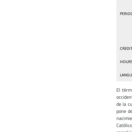
PERIOD
CREDI
HOUR
LANGU
El térm
occiden
de la c
pone de
nacimie
Católic