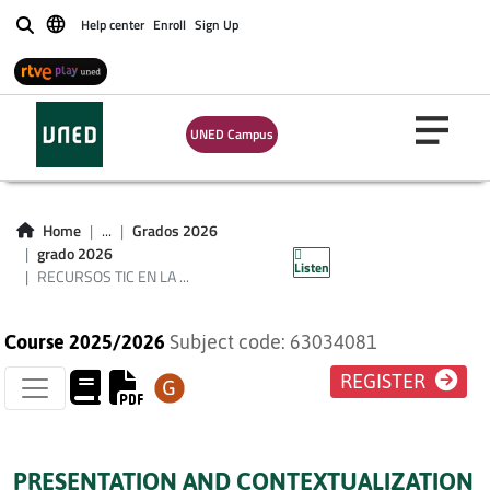
Help center
Enroll
Sign Up
Buscar
UNED Campus
RSOS TIC EN LA
ÑANZA/APRENDIZAJE
Home
...
Grados 2026
INGLÉS
grado 2026
Listen
RECURSOS TIC EN LA ...
Course 2025/2026
Subject code: 63034081
REGISTER
PRESENTATION AND CONTEXTUALIZATION