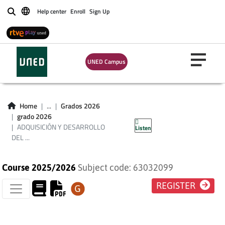
Help center
Enroll
Sign Up
Buscar
UNED Campus
ADQUISICIÓN Y
DESARROLLO DEL
Home
...
Grados 2026
grado 2026
LENGUAJE
ADQUISICIÓN Y DESARROLLO
Listen
DEL ...
Course 2025/2026
Subject code: 63032099
REGISTER