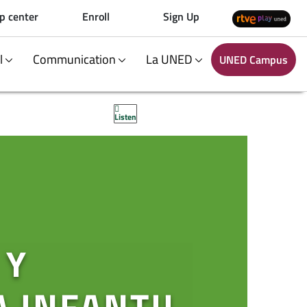
p center
Enroll
Sign Up
al
Communication
La UNED
UNED Campus
Listen
 Y
A INFANTIL