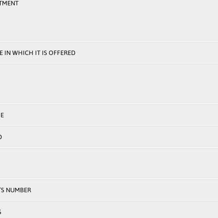
TMENT
 IN WHICH IT IS OFFERED
E
D
TS NUMBER
S