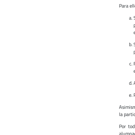
Para el
Asimism
la part
Por tod
alumnad