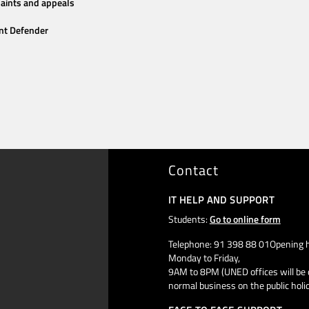
aints and appeals
nt Defender
Contact
IT HELP AND SUPPORT
Students:
Go to online form
Telephone: 91 398 88 01Opening h
Monday to Friday,
9AM to 8PM (UNED offices will be 
normal business on the public holi