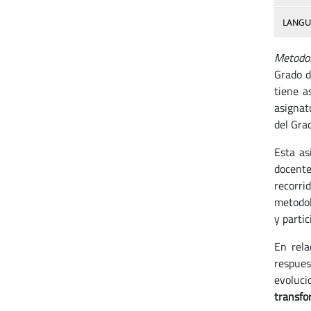
LANGU
Metodol
Grado d
tiene a
asignat
del Grad
Esta as
docente
recorri
metodol
y partic
En rela
respues
evoluc
transfo