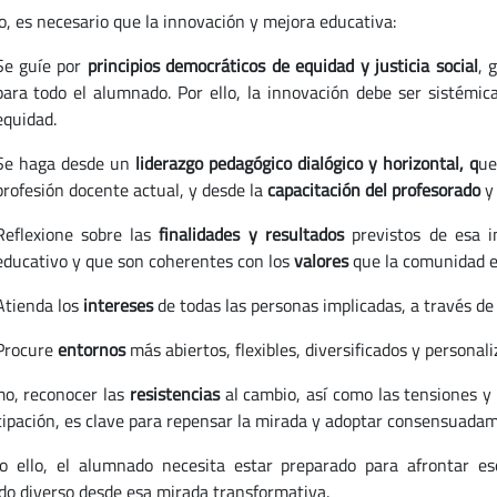
lo, es necesario que la innovación y mejora educativa:
Se guíe por
principios democráticos de equidad y justicia social
, 
para todo el alumnado. Por ello, la innovación debe ser sistémic
equidad.
Se haga desde un
liderazgo pedagógico
dialógico y
horizontal,
q
ue
profesión docente actual, y desde la
capacitación del profesorado
y 
Reflexione sobre las
finalidades y resultados
previstos de esa 
educativo y que son coherentes con los
valores
que la comunidad e
Atienda los
intereses
de todas las personas implicadas, a través d
Procure
entornos
más abiertos, flexibles, diversificados y personal
o, reconocer las
resistencias
al cambio, así como las tensiones y
icipación, es clave para repensar la mirada y adoptar consensuada
o ello, el alumnado necesita estar preparado para afrontar eso
o diverso desde esa mirada transformativa.