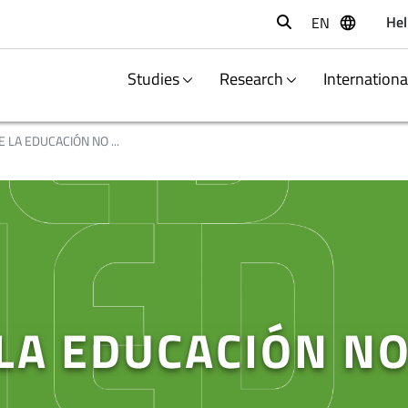
Hel
EN
Buscar
Studies
Research
Internation
E LA EDUCACIÓN NO ...
 LA EDUCACIÓN N