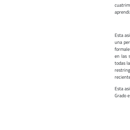
cuatrim
aprendi
Esta as
una per
formale
en las 
todas l
restrin
reciente
Esta as
Grado e