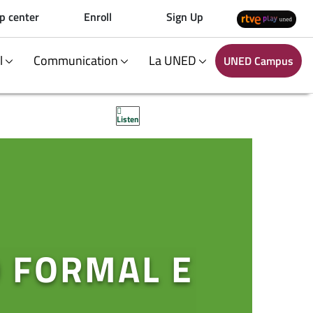
p center
Enroll
Sign Up
al
Communication
La UNED
UNED Campus
Listen
O FORMAL E