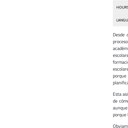
HOUR
LANGU
Desde q
proceso
académi
escolar
formaci
escolar
porque 
planific
Esta as
de cómo
aunque 
porque 
Obviame