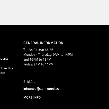
GENERAL INFORMATION
T.: +34 91 398 66 36
Monday - Thursday: 9AM to 14PM
ours:
and 16PM to 18PM
Friday: 9AM to 14PM
closed for
days)
E-MAIL
infouned@adm.uned.es
MORE INFO