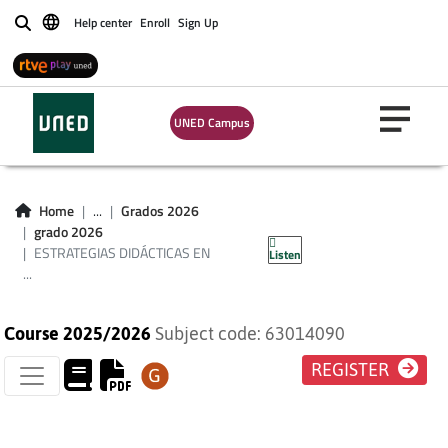
Help center
Enroll
Sign Up
Buscar
ESTRATEGIAS
UNED Campus
DIDÁCTICAS EN
CONTEXTOS
Home
...
Grados 2026
grado 2026
DESFAVORECIDOS
ESTRATEGIAS DIDÁCTICAS EN
Listen
...
Course 2025/2026
Subject code: 63014090
REGISTER