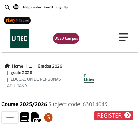
Help center
Enroll
Sign Up
Buscar
EDUCACIÓN DE
UNED Campus
PERSONAS
ADULTAS Y
Home
...
Grados 2026
grado 2026
MAYORES
EDUCACIÓN DE PERSONAS
Listen
ADULTAS Y ...
Course 2025/2026
Subject code: 63014049
REGISTER