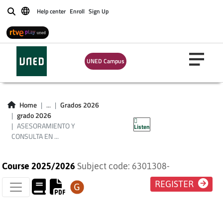
Help center
Enroll
Sign Up
Buscar
UNED Campus
ASESORAMIENTO Y
CONSULTA EN
Home
...
Grados 2026
grado 2026
EDUCACIÓN SOCIAL
ASESORAMIENTO Y
Listen
CONSULTA EN ...
Course 2025/2026
Subject code: 6301308-
REGISTER