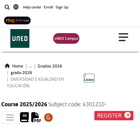
Help center
Enroll
Sign Up
Buscar
UNED Campus
DIVERSIDAD E
IGUALDAD EN
Home
...
Grados 2026
grado 2026
EDUCACIÓN
DIVERSIDAD E IGUALDAD EN
Listen
EDUCACIÓN
Course 2025/2026
Subject code: 6301210-
REGISTER