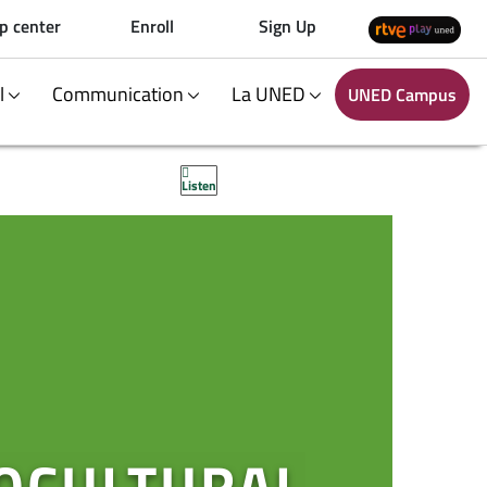
p center
Enroll
Sign Up
al
Communication
La UNED
UNED Campus
Listen
OCULTURAL