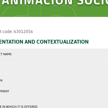
t code: 63012056
ENTATION AND CONTEXTUALIZATION
CT NAME
ON
TMENT
 IN WHICH IT IS OFFERED