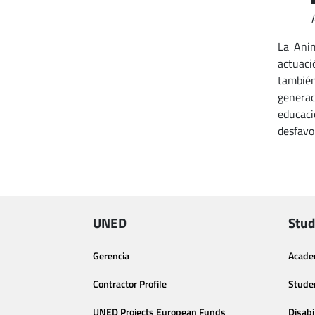
La Anim
actuaci
también
generac
educaci
desfavo
UNED
Stud
Gerencia
Acade
Contractor Profile
Stude
UNED Projects European Funds
Disabi