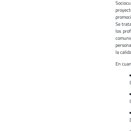
Sociocu
proyect
promoci
Se trat
los pro
comunid
persona
la calid
En cuant