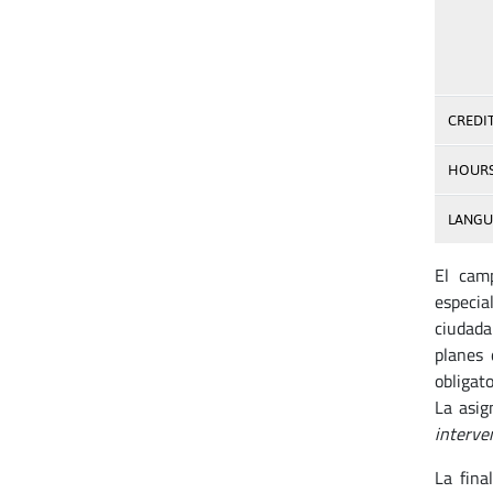
CREDI
HOUR
LANGU
El cam
especia
ciudada
planes 
obligat
La asig
interve
La fina