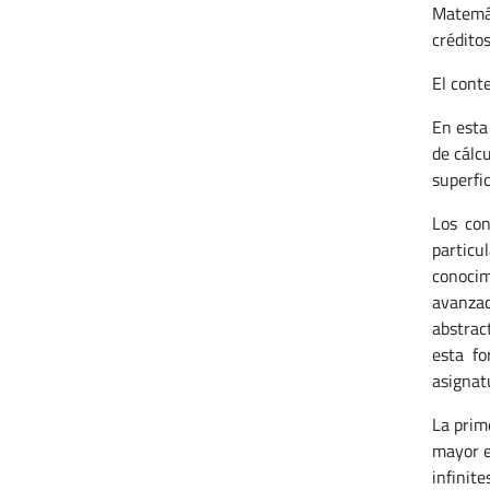
Matemát
créditos
El cont
En esta
de cálcu
superfi
Los con
particu
conocim
avanzad
abstrac
esta fo
asignat
La prim
mayor e
infinit