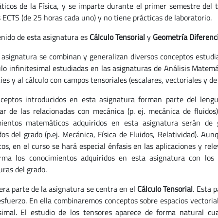
icos de la Física, y se imparte durante el primer semestre del t
 ECTS (de 25 horas cada uno) y no tiene prácticas de laboratorio.
enido de esta asignatura es
Cálculo Tensorial
y
Geometría Diferenci
 asignatura se combinan y generalizan diversos conceptos estudi
lo infinitesimal estudiadas en las asignaturas de Análisis Matemáti
cies y al cálculo con campos tensoriales (escalares, vectoriales y 
ceptos introducidos en esta asignatura forman parte del lengu
lar de las relacionadas con mecánica (p. ej. mecánica de fluidos)
ientos matemáticos adquiridos en esta asignatura serán de g
os del grado (p.ej. Mecánica, Física de Fluidos, Relatividad). A
tos, en el curso se hará especial énfasis en las aplicaciones y re
rma los conocimientos adquiridos en esta asignatura con los 
uras del grado.
era parte de la asignatura se centra en el
Cálculo Tensorial
. Esta 
sfuerzo. En ella combinaremos conceptos sobre espacios vectoriale
esimal. El estudio de los tensores aparece de forma natural c