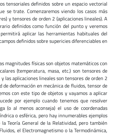
s tensoriales definidos sobre un espacio vectorial
que se trate. Comenzaremos viendo los casos más
es) y tensores de orden 2 (aplicaciones lineales). A
trario definidos como función del punto y veremos
rmitirá aplicar las herramientas habituales del
e campos definidos sobre supericies diferenciables en
 las magnitudes físicas son objetos matemáticos con
scalares (temperatura, masa, etc.) son tensores de
1 y las aplicaciones lineales son tensores de orden 2
ad de deformación en mecánica de fluidos, tensor de
jemos con este tipo de objetos y vayamos a aplicar
 sucede por ejemplo cuando tenemos que resolver
ga (o al menos aconseja) el uso de coordenadas
ilíndrica o esférica, pero hay innumerables ejemplos
e la Teoría General de la Relatividad, pero también
 Fluidos, el Electromagnetismo o la Termodinámica,