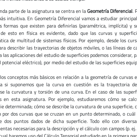
nda parte de la asignatura se centra en la
Geometría Diferencial
. 
más intuitiva. En Geometría Diferencial vamos a estudiar principa
as formas que existen para definirlas (paramétrica, implícita) y s
 de esto en física es evidente, dado que las curvas y superfic
ica de multitud de sistemas físicos. Por ejemplo, desde los curs
ara describir las trayectorias de objetos móviles, o las líneas de
 las aplicaciones del estudio de superficies podemos considerar, p.
 potencial eléctrico), por medio del estudio de las superficies equi
los conceptos más básicos en relación a la geometría de curvas es
da si suponemos que la curva en cuestión es la trayectoria 
rse la curvatura y torsión de una curva. En el caso de las super
 en esta asignatura. Por ejemplo, estudiaremos cómo se calc
cie determinada; cómo se describe la curvatura de una superficie, 
 por dos curvas que se cruzan en un punto determinado, o cuál 
 dos puntos dados de dicha superficie. Todo ello con diversas
ntas necesarias para la descripción y el cálculo con campos (p. ej. 
 cual haremos uso del Cálculo Tensorial estudiado en la primera par