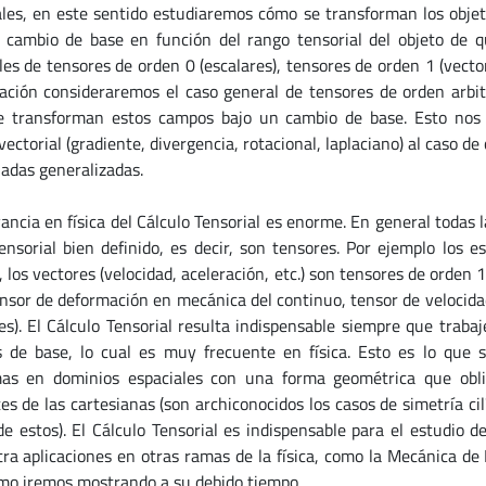
ales, en este sentido estudiaremos cómo se transforman los objeto
 cambio de base en función del rango tensorial del objeto de 
les de tensores de orden 0 (escalares), tensores de orden 1 (vector
ación consideraremos el caso general de tensores de orden arbi
 transforman estos campos bajo un cambio de base. Esto nos pe
vectorial (gradiente, divergencia, rotacional, laplaciano) al caso d
adas generalizadas.
vancia en física del Cálculo Tensorial es enorme. En general todas
ensorial bien definido, es decir, son tensores. Por ejemplo los e
 los vectores (velocidad, aceleración, etc.) son tensores de orden 
 tensor de deformación en mecánica del continuo, tensor de velocid
es). El Cálculo Tensorial resulta indispensable siempre que traba
 de base, lo cual es muy frecuente en física. Esto es lo que
as en dominios espaciales con una forma geométrica que obli
tes de las cartesianas (son archiconocidos los casos de simetría c
de estos). El Cálculo Tensorial es indispensable para el estudio d
ra aplicaciones en otras ramas de la física, como la Mecánica de
omo iremos mostrando a su debido tiempo.