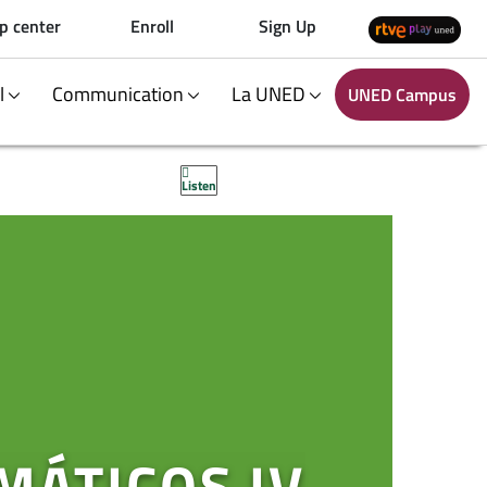
p center
Enroll
Sign Up
al
Communication
La UNED
UNED Campus
Listen
ÁTICOS IV