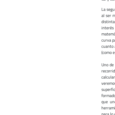
La segu
al ser 
distint
interés
matemát
curva p
cuanto a
(como el
Uno de 
recorri
calcula
veremos
superfi
formado
que une
herramie
para lo