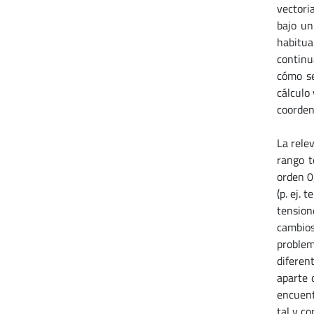
vectori
bajo un
habitua
continu
cómo se
cálculo 
coorden
La rele
rango t
orden 0,
(p. ej.
tension
cambios
problem
diferen
aparte 
encuent
tal y c