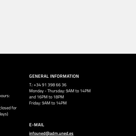
GENERAL INFORMATION
T.: +34 91 398 66 36
Monday - Thursday: 9AM to 14PM
ours:
and 16PM to 18PM
Friday: 9AM to 14PM
closed for
days)
E-MAIL
infouned@adm.uned.es