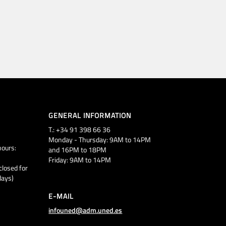
GENERAL INFORMATION
T.: +34 91 398 66 36
Monday - Thursday: 9AM to 14PM
ours:
and 16PM to 18PM
Friday: 9AM to 14PM
closed for
days)
E-MAIL
infouned@adm.uned.es