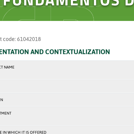
t code: 61042018
ENTATION AND CONTEXTUALIZATION
CT NAME
ON
TMENT
 IN WHICH IT IS OFFERED