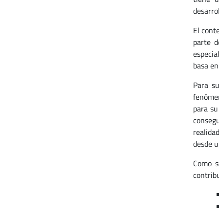
desarro
El cont
parte d
especia
basa en 
Para su
fenómen
para su
consegu
realida
desde u
Como se
contribu