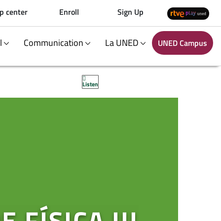
p center
Enroll
Sign Up
al
Communication
La UNED
UNED Campus
Listen
FÍSICA III