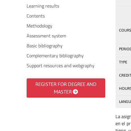
Learning results
Contents
Methodology
COURS
Assessment system
Basic bibliography
PERIO
Complementary bibliography
TYPE
Support resources and webgraphy
CREDI
REGISTER FOR DEGREE AND
HOUR
MASTER
LANGU
La asig
en el p
tiene u