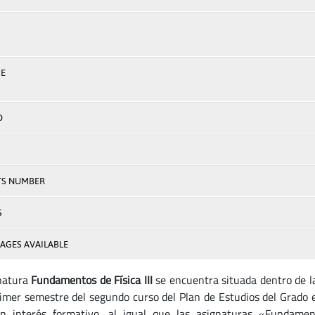
E
D
TS NUMBER
S
AGES AVAILABLE
natura
Fundamentos de Física III
se encuentra situada dentro de l
rimer semestre del segundo curso del Plan de Estudios del Grado 
n interés formativo, al igual que las asignaturas «Fundame