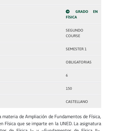
GRADO EN
FÍSICA
SEGUNDO
COURSE
SEMESTER 1
OBLIGATORIAS
6
150
CASTELLANO
a materia de Ampliación de Fundamentos de Física,
en Física que se imparte en la UNED. La asignatura
ntos de Física I» y «Fundamentos de Física II»
,