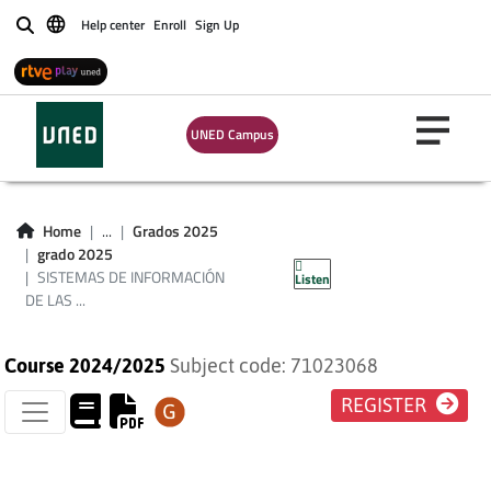
Help center
Enroll
Sign Up
Buscar
SISTEMAS DE
UNED Campus
INFORMACIÓN DE
LAS
Home
...
Grados 2025
grado 2025
ORGANIZACIONES
SISTEMAS DE INFORMACIÓN
Listen
DE LAS ...
Course 2024/2025
Subject code: 71023068
REGISTER