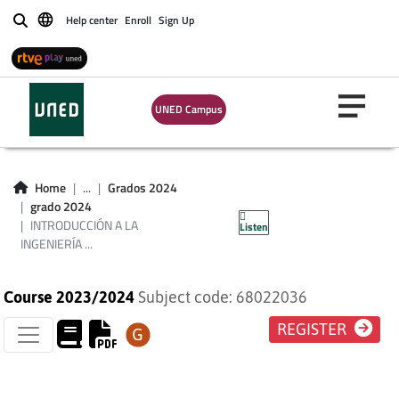
Help center
Enroll
Sign Up
Buscar
UNED Campus
INTRODUCCIÓN A
LA INGENIERÍA
Home
...
Grados 2024
grado 2024
FLUIDOMECÁNICA
INTRODUCCIÓN A LA
Listen
INGENIERÍA ...
Course 2023/2024
Subject code: 68022036
REGISTER