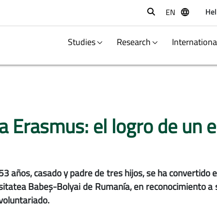
Hel
EN
Buscar
Studies
Research
Internation
a Erasmus: el logro de un e
3 años, casado y padre de tres hijos, se ha convertido
ersitatea Babeș-Bolyai de Rumanía, en reconocimiento a 
 voluntariado.