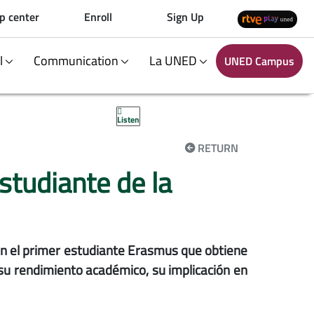
p center
Enroll
Sign Up
al
Communication
La UNED
UNED Campus
Listen
RETURN
studiante de la
 en el primer estudiante Erasmus que obtiene
su rendimiento académico, su implicación en