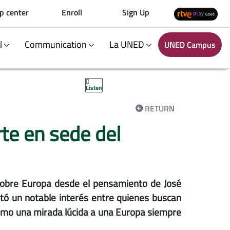
p center
Enroll
Sign Up
al
Communication
La UNED
UNED Campus
Listen
RETURN
te en sede del
 sobre Europa desde el pensamiento de José
rtó un notable interés entre quienes buscan
o como una mirada lúcida a una Europa siempre