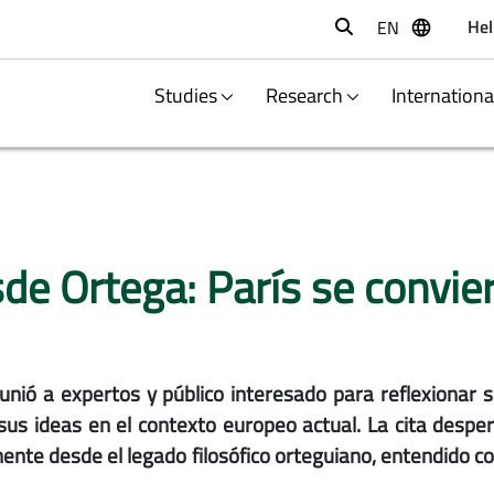
Hel
EN
Buscar
Studies
Research
Internation
e Ortega: París se convier
unió a expertos y público interesado para reflexionar
sus ideas en el contexto europeo actual. La cita despe
tinente desde el legado filosófico orteguiano, entendid