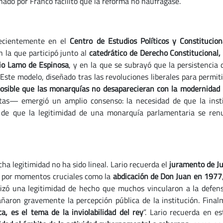
nado por Franco facilitó que la reforma no naufragase.
 recientemente en el
Centro de Estudios Políticos y Constitucion
 la que participó junto al
catedrático de Derecho Constitucional, J
lio Lamo de Espinosa
, y en la que se subrayó que la persistencia
 Este modelo, diseñado tras las revoluciones liberales para perm
posible que las monarquías no desaparecieran con la modernidad p
stas— emergió un amplio consenso: la necesidad de que la inst
 de que la legitimidad de una monarquía parlamentaria se renu
ha legitimidad no ha sido lineal. Lario recuerda el
juramento de Ju
do por momentos cruciales como la
abdicación de Don Juan en 1977
alizó una legitimidad de hecho que muchos vincularon a la defens
añaron gravemente la percepción pública de la institución. Fina
a, es el tema de la inviolabilidad del rey
”. Lario recuerda en es