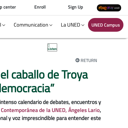
p center
Enroll
Sign Up
al
Communication
La UNED
UNED Campus
Listen
RETURN
el caballo de Troya
 democracia”
intenso calendario de debates, encuentros y
a Contemporánea de la UNED, Ángeles Lario
,
onal y voz imprescindible para entender este