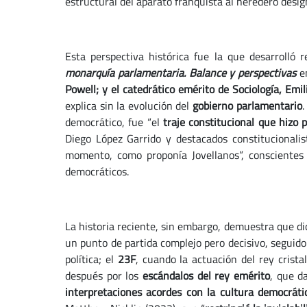
estructural del aparato franquista al heredero desig
Esta perspectiva histórica fue la que desarrolló
monarquía parlamentaria. Balance y perspectivas
en
Powell; y el catedrático emérito de Sociología, Emi
explica sin la evolución del
gobierno parlamentario
.
democrático, fue “el
traje constitucional que hizo 
Diego López Garrido y destacados constitucionali
momento, como proponía Jovellanos”, conscientes
democráticos.
La historia reciente, sin embargo, demuestra que dic
un punto de partida complejo pero decisivo, segui
política; el
23F
, cuando la actuación del rey crist
después por los
escándalos del rey emérito
, que d
interpretaciones acordes con la cultura democrátic