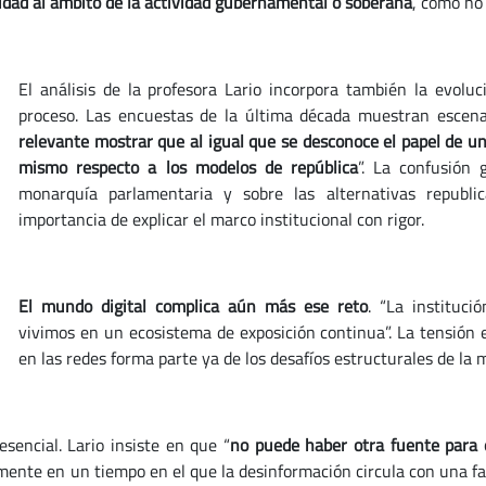
ilidad al ámbito de la actividad gubernamental o soberana
, como no
El análisis de la profesora Lario incorpora también la evolu
proceso. Las encuestas de la última década muestran escena
relevante mostrar que al igual que se desconoce el papel de un
mismo respecto a los modelos de república
”. La confusión 
monarquía parlamentaria y sobre las alternativas republi
importancia de explicar el marco institucional con rigor.
El mundo digital complica aún más ese reto
. “La instituci
vivimos en un ecosistema de exposición continua”. La tensión e
en las redes forma parte ya de los desafíos estructurales de la m
esencial. Lario insiste en que “
no puede haber otra fuente para e
lmente en un tiempo en el que la desinformación circula con una fac