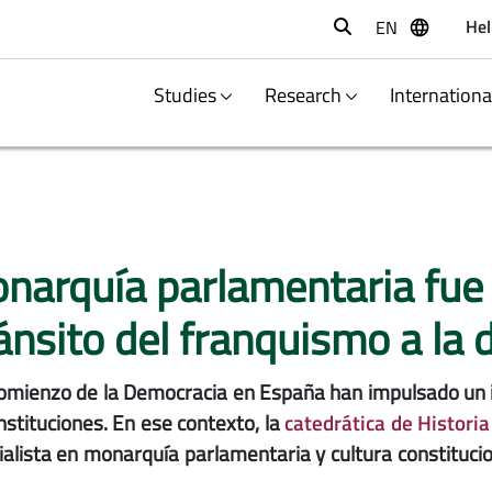
Hel
EN
Buscar
Studies
Research
Internation
narquía parlamentaria fue 
ránsito del franquismo a la
comienzo de la Democracia en España han impulsado un 
nstituciones. En ese contexto, la
catedrática de Histori
cialista en monarquía parlamentaria y cultura constituci