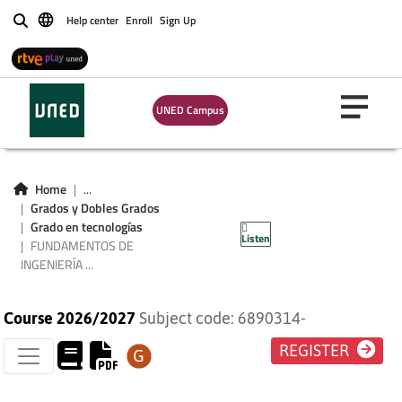
Help center
Enroll
Sign Up
Buscar
UNED Campus
FUNDAMENTOS DE
Home
...
INGENIERÍA
Grados y Dobles Grados
Grado en tecnologías
Listen
ELECTRÓNICA
FUNDAMENTOS DE
INGENIERÍA ...
Course 2026/2027
Subject code: 6890314-
REGISTER