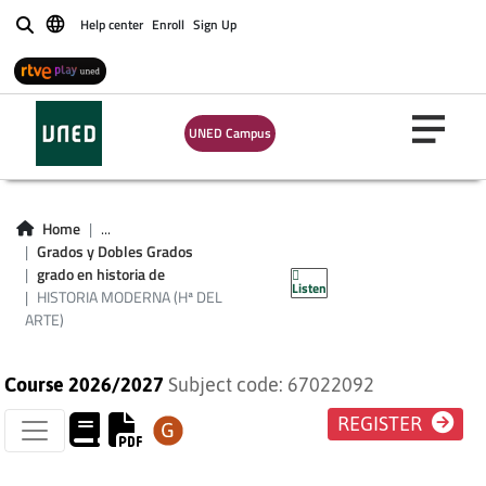
Help center
Enroll
Sign Up
Buscar
UNED Campus
HISTORIA
Home
...
MODERNA (Hª DEL
Grados y Dobles Grados
grado en historia de
Listen
ARTE)
HISTORIA MODERNA (Hª DEL
ARTE)
Course 2026/2027
Subject code: 67022092
REGISTER