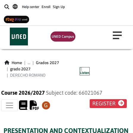
Help center
Enroll
Sign Up
Buscar
UNED Campus
Home
...
Grados 2027
DERECHO ROMANO
grado 2027
Listen
DERECHO ROMANO
Course 2026/2027
Subject code: 66021067
REGISTER
PRESENTATION AND CONTEXTUALIZATION