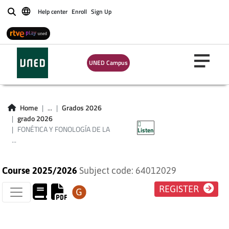
Help center
Enroll
Sign Up
Buscar
UNED Campus
FONÉTICA Y
FONOLOGÍA DE LA
Home
...
Grados 2026
grado 2026
LENGUA ESPAÑOLA
FONÉTICA Y FONOLOGÍA DE LA
Listen
...
Course 2025/2026
Subject code: 64012029
REGISTER