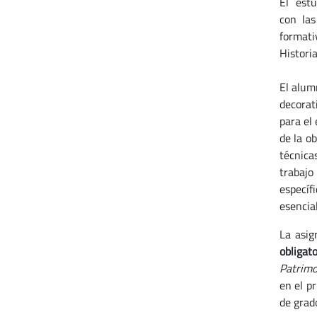
El estu
con las
formati
Historia
El alum
decorat
para el
de la o
técnica
trabajo
específ
esencia
La asi
obligat
Patrimo
en el p
de grado