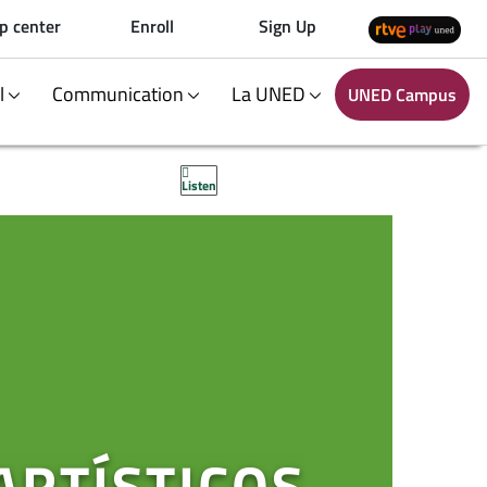
p center
Enroll
Sign Up
al
Communication
La UNED
UNED Campus
Listen
ARTÍSTICOS