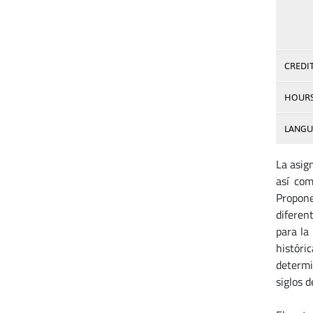
CREDI
HOUR
LANGU
La asig
así com
Propone
diferen
para la
históri
determi
siglos 