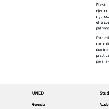
El estu
ejercer
riguros
el trab
patrimo
Esta as
curso d
dominio
práctic
para la
UNED
Stud
Gerencia
Acade