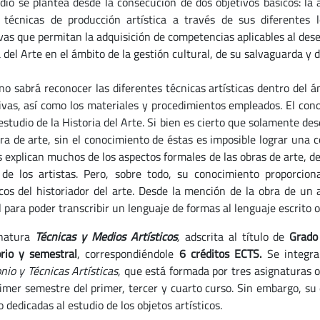
dio se plantea desde la consecución de dos objetivos básicos: la 
 técnicas de producción artística a través de sus diferentes l
vas que permitan la adquisición de competencias aplicables al dese
 del Arte en el ámbito de la gestión cultural, de su salvaguarda y 
no sabrá reconocer las diferentes técnicas artísticas dentro del á
ivas, así como los materiales y procedimientos empleados. El cono
 estudio de la Historia del Arte. Si bien es cierto que solamente d
bra de arte, sin el conocimiento de éstas es imposible lograr una
s explican muchos de los aspectos formales de las obras de arte, d
 de los artistas. Pero, sobre todo, su conocimiento proporcio
icos del historiador del arte. Desde la mención de la obra de un a
l para poder transcribir un lenguaje de formas al lenguaje escrito 
gnatura
Técnicas
y Medios Artísticos
,
adscrita al título de
Grado
orio y semestral
, correspondiéndole
6 créditos ECTS.
Se integra
nio y Técnicas Artísticas
, que está formada por tres asignaturas o
rimer semestre del primer, tercer y cuarto curso. Sin embargo, su
 dedicadas al estudio de los objetos artísticos.