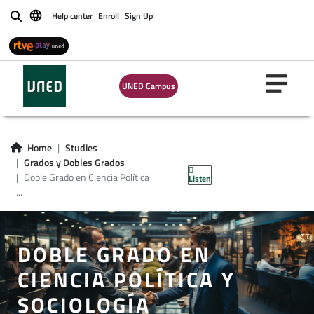
Help center
Enroll
Sign Up
Buscar
UNED Campus
Home
Studies
Grados y Dobles Grados
Doble Grado en Ciencia Política
Listen
...
DOBLE GRADO EN
CIENCIA POLÍTICA Y
SOCIOLOGÍA