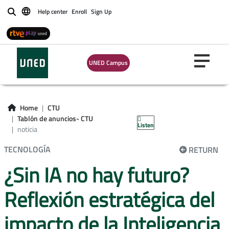
Help center
Enroll
Sign Up
Buscar
UNED Campus
Home
CTU
Tablón de anuncios- CTU
Listen
noticia
TECNOLOGÍA
RETURN
¿Sin IA no hay futuro?
Reflexión estratégica del
impacto de la Inteligencia