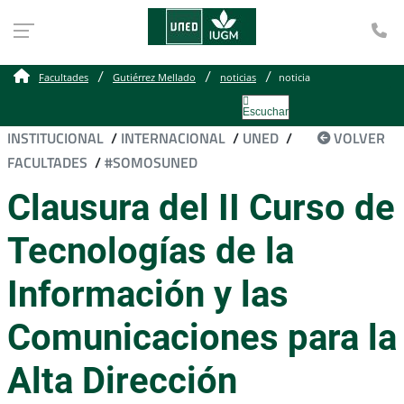
Te
Facultades
Gutiérrez Mellado
noticias
noticia
Escuchar
INSTITUCIONAL
/
INTERNACIONAL
/
UNED
/
VOLVER
FACULTADES
/
#SOMOSUNED
Clausura del II Curso de
Tecnologías de la
Información y las
Comunicaciones para la
Alta Dirección