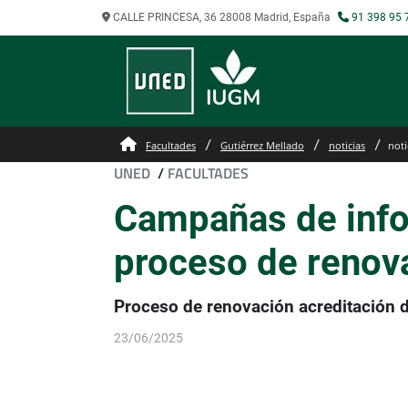
CALLE PRINCESA, 36 28008 Madrid, España
91 398 95 
Facultades
Gutiérrez Mellado
noticias
noti
UNED
/
FACULTADES
Campañas de info
proceso de renova
Proceso de renovación acreditación 
23/06/2025