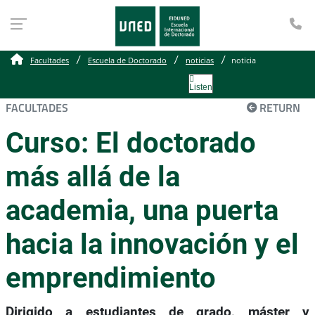
Te
Facultades
Escuela de Doctorado
noticias
noticia
Listen
FACULTADES
RETURN
Curso: El doctorado
más allá de la
academia, una puerta
hacia la innovación y el
emprendimiento
Dirigido a estudiantes de grado, máster y