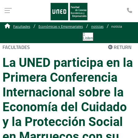
Te
Facultades
Económicas y Empresariales
noticias
noticia
Listen
FACULTADES
RETURN
La UNED participa en la
Primera Conferencia
Internacional sobre la
Economía del Cuidado
y la Protección Social
en Marruecos con su