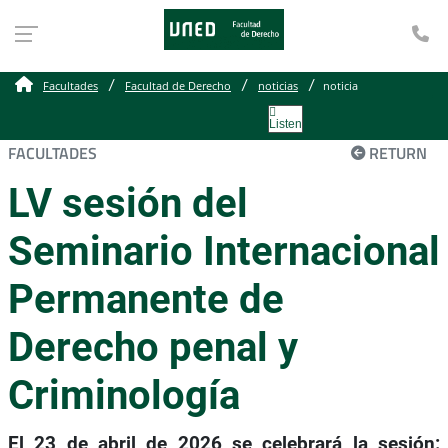
Te
Facultades
Facultad de Derecho
noticias
noticia
Listen
FACULTADES
RETURN
LV sesión del
Seminario Internacional
Permanente de
Derecho penal y
Criminología
El 23 de abril de 2026 se celebrará la sesión: