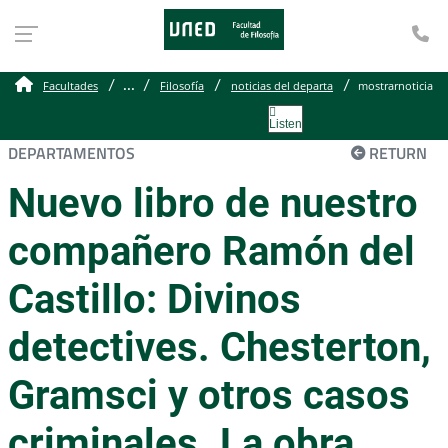
Te
...
Facultades
Filosofía
noticias del departa
mostrarnoticia
Listen
DEPARTAMENTOS
RETURN
Nuevo libro de nuestro
compañero Ramón del
Castillo: Divinos
detectives. Chesterton,
Gramsci y otros casos
criminales. La obra